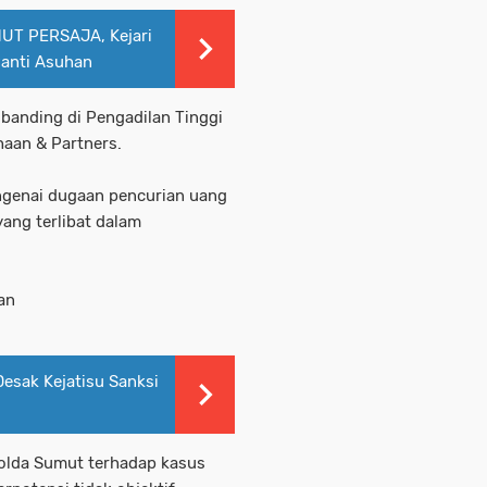
HUT PERSAJA, Kejari
anti Asuhan
 banding di Pengadilan Tinggi
haan & Partners.
genai dugaan pencurian uang
ang terlibat dalam
gan
Desak Kejatisu Sanksi
olda Sumut terhadap kasus