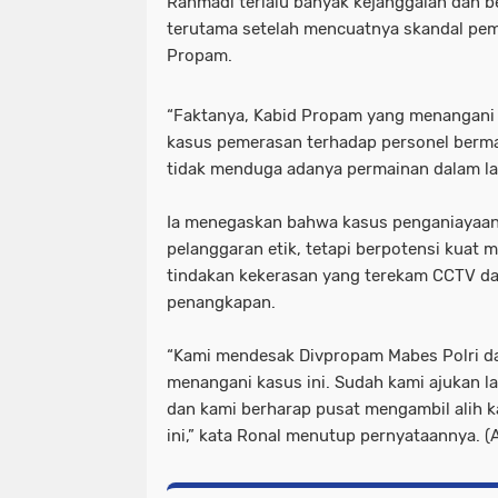
Rahmadi terlalu banyak kejanggalan dan be
terutama setelah mencuatnya skandal pe
Propam.
“Faktanya, Kabid Propam yang menangani l
kasus pemerasan terhadap personel berma
tidak menduga adanya permainan dalam lap
Ia menegaskan bahwa kasus penganiayaa
pelanggaran etik, tetapi berpotensi kuat
tindakan kekerasan yang terekam CCTV dan
penangkapan.
“Kami mendesak Divpropam Mabes Polri da
menangani kasus ini. Sudah kami ajukan l
dan kami berharap pusat mengambil alih 
ini,” kata Ronal menutup pernyataannya. (A