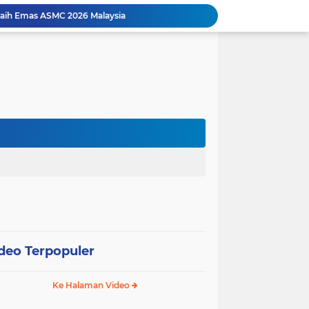
Raih Emas ASMC 2026 Malaysia
syarakat, BTN Kolaborasi dengan Burger Bangor
Penasihat Hukum PT PASU Sebut Audit Keuangan Dilakukan Diluar Standart
Perkuat Transformasi Digital dalam Ekosistem Danantara, BTN Gandeng Artajasa Perluas Layanan ‎
Restorative Justice Kasus KDRT di Kejari Medan , Roberto Jadi Tersangka Kasus Pengancaman di Aceh
Staf Ahli dan Staf Khusus Kemenimipas Tinjau Layanan Pemasyarakatan di Rutan Kelas I Medan
Danantara Perkuat Transformasi Pelindo, Laba Semester I 2026 Tumbuh 60%
Paulus Peringatan Gulo: Fakta Persidangan Smartboard Tebing Tinggi Berbeda dengan Keterangan Saksi
Pelindo Regional 1 Gelar General Manager Upskilling Program untuk Perkuat Fundamental Bisnis
Pelindo Regional 1 Cabang Belawan Perkuat Sinergi Layanan Penumpang melalui Sosialisasi Standar Pelayanan
deo Terpopuler
Ke Halaman Video