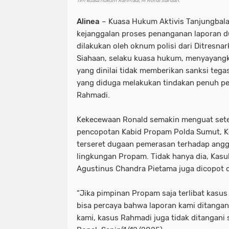
Tim kuasa hukum Rahmadi, M Ronal Siahaan.
Alinea
– Kuasa Hukum Aktivis Tanjungbala
kejanggalan proses penanganan laporan 
dilakukan oleh oknum polisi dari Ditresna
Siahaan, selaku kuasa hukum, menyayang
yang dinilai tidak memberikan sanksi teg
yang diduga melakukan tindakan penuh p
Rahmadi.
Kekecewaan Ronald semakin menguat set
pencopotan Kabid Propam Polda Sumut, K
terseret dugaan pemerasan terhadap angg
lingkungan Propam. Tidak hanya dia, Kas
Agustinus Chandra Pietama juga dicopot 
“Jika pimpinan Propam saja terlibat kasu
bisa percaya bahwa laporan kami ditangan
kami, kasus Rahmadi juga tidak ditangani s