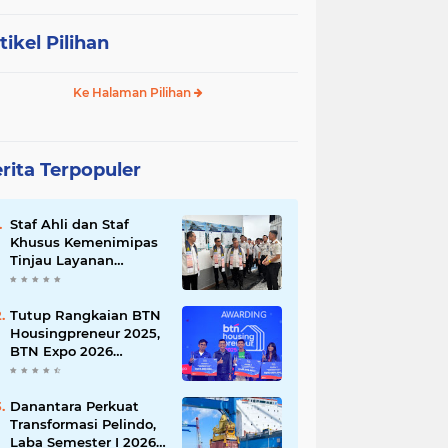
tikel Pilihan
Ke Halaman Pilihan
rita Terpopuler
Staf Ahli dan Staf
Khusus Kemenimipas
Tinjau Layanan
Pemasyarakatan di
Rutan Kelas I Medan
‎Tutup Rangkaian BTN
Housingpreneur 2025,
BTN Expo 2026
Lahirkan Inovator
Muda Ekosistem
Perumahan
Danantara Perkuat
Transformasi Pelindo,
Laba Semester I 2026