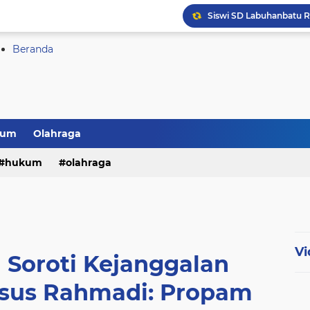
Siswi SD Labuhanbatu 
Hadir di Gaya Hidup Ma
Beranda
kum
Olahraga
hukum
olahraga
Vi
Soroti Kejanggalan
sus Rahmadi: Propam