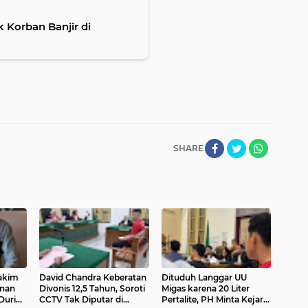
 Korban Banjir di
SHARE
akim
David Chandra Keberatan
Dituduh Langgar UU
nan
Divonis 12,5 Tahun, Soroti
Migas karena 20 Liter
Duri
CCTV Tak Diputar di
Pertalite, PH Minta Kejari