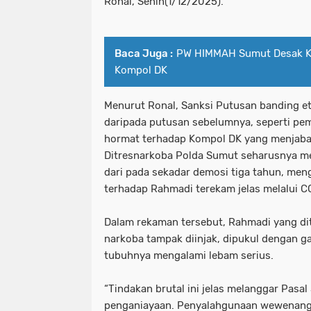
Ronal, Senin(1/12/2025).
Baca Juga :
PW HIMMAH Sumut Desak Ka
Kompol DK
Menurut Ronal, Sanksi Putusan banding et
daripada putusan sebelumnya, seperti pe
hormat terhadap Kompol DK yang menjabat s
Ditresnarkoba Polda Sumut seharusnya men
dari pada sekadar demosi tiga tahun, men
terhadap Rahmadi terekam jelas melalui C
Dalam rekaman tersebut, Rahmadi yang di
narkoba tampak diinjak, dipukul dengan g
tubuhnya mengalami lebam serius.
“Tindakan brutal ini jelas melanggar Pasa
penganiayaan. Penyalahgunaan wewenang 