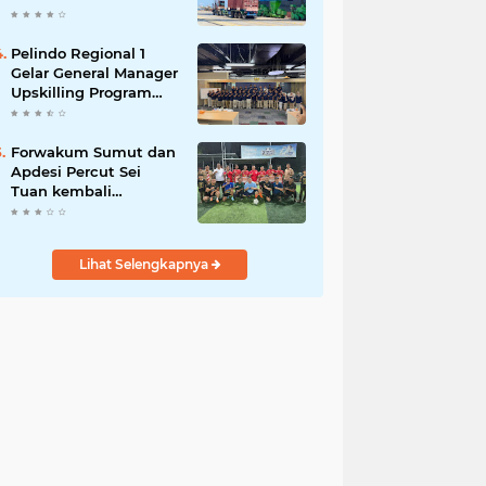
Tumbuh 60%
Pelindo Regional 1
Gelar General Manager
Upskilling Program
untuk Perkuat
Fundamental Bisnis
Forwakum Sumut dan
Apdesi Percut Sei
Tuan kembali
“Bentrok” di Laga
Persahabatan Mini
Soccer
Lihat Selengkapnya