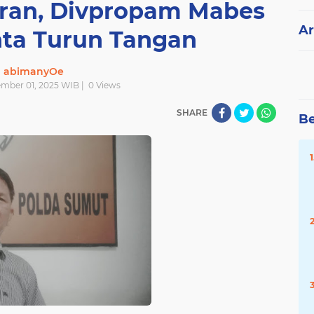
aran, Divpropam Mabes
Ar
nta Turun Tangan
abimanyOe
ember 01, 2025 WIB |
0
Views
SHARE
Be