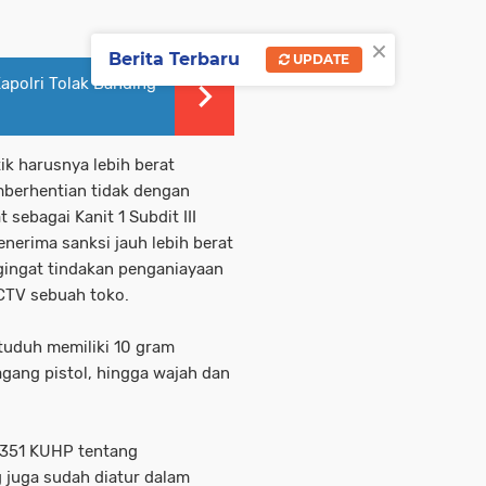
×
Berita Terbaru
UPDATE
polri Tolak Banding
ik harusnya lebih berat
mberhentian tidak dengan
ebagai Kanit 1 Subdit III
erima sanksi jauh lebih berat
gingat tindakan penganiayaan
CTV sebuah toko.
tuduh memiliki 10 gram
agang pistol, hingga wajah dan
l 351 KUHP tentang
juga sudah diatur dalam